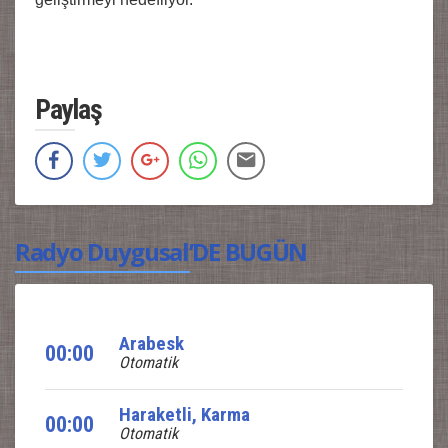
Paylaş
Radyo Duygusal’DE BUGÜN
Arabesk
00:00
Otomatik
Haraketli, Karma
00:00
Otomatik