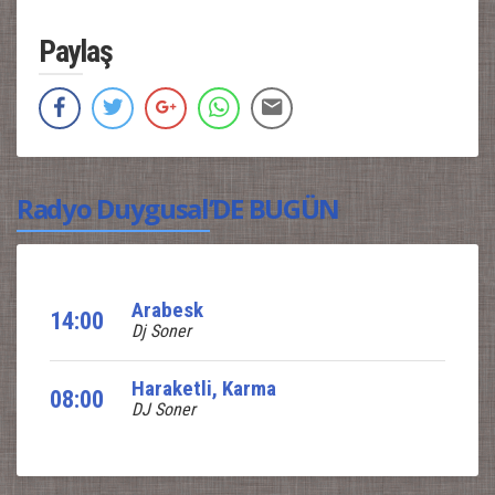
Paylaş
Radyo Duygusal’DE BUGÜN
Arabesk
14:00
Dj Soner
Haraketli, Karma
08:00
DJ Soner