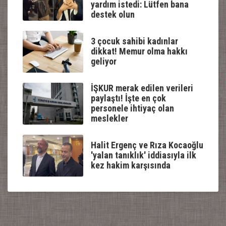
yardım istedi: Lütfen bana
destek olun
3 çocuk sahibi kadınlar
dikkat! Memur olma hakkı
geliyor
İŞKUR merak edilen verileri
paylaştı! İşte en çok
personele ihtiyaç olan
meslekler
Halit Ergenç ve Rıza Kocaoğlu
'yalan tanıklık' iddiasıyla ilk
kez hakim karşısında