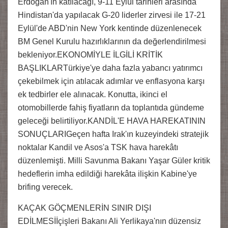
Erdoğan'ın katılacağı, 9-11 Eylül tarihleri arasında
Hindistan'da yapılacak G-20 liderler zirvesi ile 17-21
Eylül'de ABD'nin New York kentinde düzenlenecek
BM Genel Kurulu hazırlıklarının da değerlendirilmesi
bekleniyor.EKONOMİYLE İLGİLİ KRİTİK
BAŞLIKLARTürkiye'ye daha fazla yabancı yatırımcı
çekebilmek için atılacak adımlar ve enflasyona karşı
ek tedbirler ele alınacak. Konutta, ikinci el
otomobillerde fahiş fiyatların da toplantıda gündeme
geleceği belirtiliyor.KANDİL'E HAVA HAREKATININ
SONUÇLARIGeçen hafta Irak'ın kuzeyindeki stratejik
noktalar Kandil ve Asos'a TSK hava harekâtı
düzenlemişti. Milli Savunma Bakanı Yaşar Güler kritik
hedeflerin imha edildiği harekâta ilişkin Kabine'ye
brifing verecek.
KAÇAK GÖÇMENLERİN SINIR DIŞI
EDİLMESİİçişleri Bakanı Ali Yerlikaya'nın düzensiz