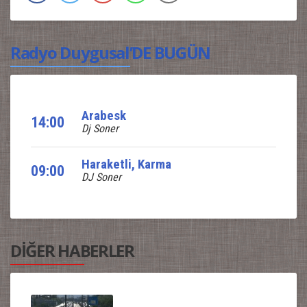
Radyo Duygusal’DE BUGÜN
Arabesk
14:00
Dj Soner
Haraketli, Karma
09:00
DJ Soner
DİĞER HABERLER